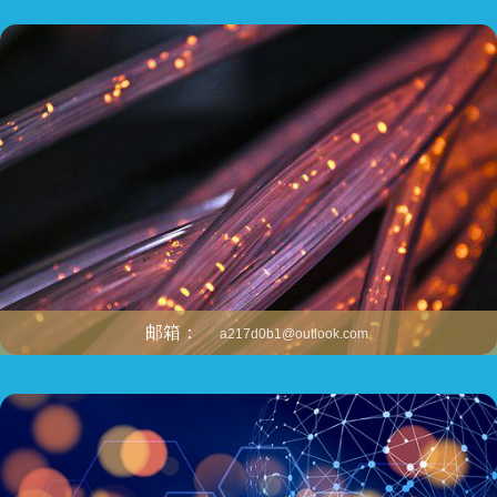
邮箱：
a217d0b1@outlook.com